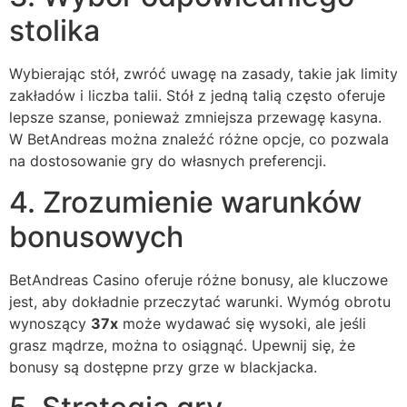
stolika
Wybierając stół, zwróć uwagę na zasady, takie jak limity
zakładów i liczba talii. Stół z jedną talią często oferuje
lepsze szanse, ponieważ zmniejsza przewagę kasyna.
W BetAndreas można znaleźć różne opcje, co pozwala
na dostosowanie gry do własnych preferencji.
4. Zrozumienie warunków
bonusowych
BetAndreas Casino oferuje różne bonusy, ale kluczowe
jest, aby dokładnie przeczytać warunki. Wymóg obrotu
wynoszący
37x
może wydawać się wysoki, ale jeśli
grasz mądrze, można to osiągnąć. Upewnij się, że
bonusy są dostępne przy grze w blackjacka.