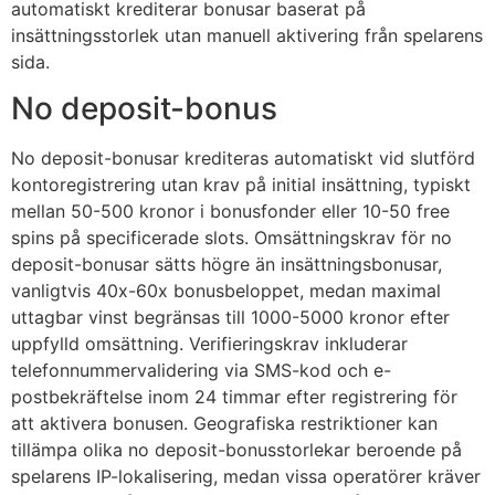
automatiskt krediterar bonusar baserat på
insättningsstorlek utan manuell aktivering från spelarens
sida.
No deposit-bonus
No deposit-bonusar krediteras automatiskt vid slutförd
kontoregistrering utan krav på initial insättning, typiskt
mellan 50-500 kronor i bonusfonder eller 10-50 free
spins på specificerade slots. Omsättningskrav för no
deposit-bonusar sätts högre än insättningsbonusar,
vanligtvis 40x-60x bonusbeloppet, medan maximal
uttagbar vinst begränsas till 1000-5000 kronor efter
uppfylld omsättning. Verifieringskrav inkluderar
telefonnummervalidering via SMS-kod och e-
postbekräftelse inom 24 timmar efter registrering för
att aktivera bonusen. Geografiska restriktioner kan
tillämpa olika no deposit-bonusstorlekar beroende på
spelarens IP-lokalisering, medan vissa operatörer kräver