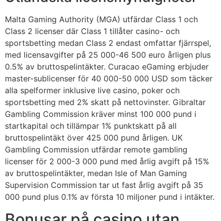
Malta Gaming Authority (MGA) utfärdar Class 1 och
Class 2 licenser där Class 1 tillåter casino- och
sportsbetting medan Class 2 endast omfattar fjärrspel,
med licensavgifter på 25 000-46 500 euro årligen plus
0.5% av bruttospelintäkter. Curacao eGaming erbjuder
master-sublicenser för 40 000-50 000 USD som täcker
alla spelformer inklusive live casino, poker och
sportsbetting med 2% skatt på nettovinster. Gibraltar
Gambling Commission kräver minst 100 000 pund i
startkapital och tillämpar 1% punktskatt på all
bruttospelintäkt över 425 000 pund årligen. UK
Gambling Commission utfärdar remote gambling
licenser för 2 000-3 000 pund med årlig avgift på 15%
av bruttospelintäkter, medan Isle of Man Gaming
Supervision Commission tar ut fast årlig avgift på 35
000 pund plus 0.1% av första 10 miljoner pund i intäkter.
Bonusar på casino utan