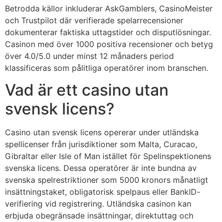
Betrodda källor inkluderar AskGamblers, CasinoMeister
och Trustpilot där verifierade spelarrecensioner
dokumenterar faktiska uttagstider och disputlösningar.
Casinon med över 1000 positiva recensioner och betyg
över 4.0/5.0 under minst 12 månaders period
klassificeras som pålitliga operatörer inom branschen.
Vad är ett casino utan
svensk licens?
Casino utan svensk licens opererar under utländska
spellicenser från jurisdiktioner som Malta, Curacao,
Gibraltar eller Isle of Man istället för Spelinspektionens
svenska licens. Dessa operatörer är inte bundna av
svenska spelrestriktioner som 5000 kronors månatligt
insättningstaket, obligatorisk spelpaus eller BankID-
verifiering vid registrering. Utländska casinon kan
erbjuda obegränsade insättningar, direktuttag och