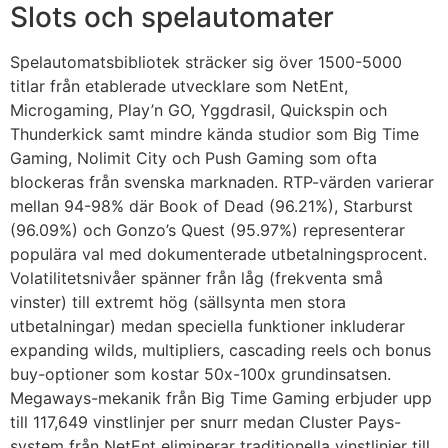
Slots och spelautomater
Spelautomatsbibliotek sträcker sig över 1500-5000
titlar från etablerade utvecklare som NetEnt,
Microgaming, Play’n GO, Yggdrasil, Quickspin och
Thunderkick samt mindre kända studior som Big Time
Gaming, Nolimit City och Push Gaming som ofta
blockeras från svenska marknaden. RTP-värden varierar
mellan 94-98% där Book of Dead (96.21%), Starburst
(96.09%) och Gonzo’s Quest (95.97%) representerar
populära val med dokumenterade utbetalningsprocent.
Volatilitetsnivåer spänner från låg (frekventa små
vinster) till extremt hög (sällsynta men stora
utbetalningar) medan speciella funktioner inkluderar
expanding wilds, multipliers, cascading reels och bonus
buy-optioner som kostar 50x-100x grundinsatsen.
Megaways-mekanik från Big Time Gaming erbjuder upp
till 117,649 vinstlinjer per snurr medan Cluster Pays-
system från NetEnt eliminerar traditionella vinstlinjer till